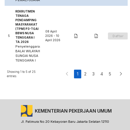
PEMALI-JUANA
REKRUTMEN
TENAGA
PENDAMPING
MASYARAKAT
(TPM) P3-TGAI
08 April
BBWS NUSA


5
2026 - 10
Daftar
TENGGARA I
April 2026
TA.2026
Penyelenggara:
BALAI WILAYAH
SUNGAI NUSA
TENGGARA I


Showing
1
to
5
of
25
1
2
3
4
5
entries
KEMENTERIAN
PEKERJAAN UMUM
Jl. Patimura No.20 Kebayoran Baru
Jakarta Selatan 12110