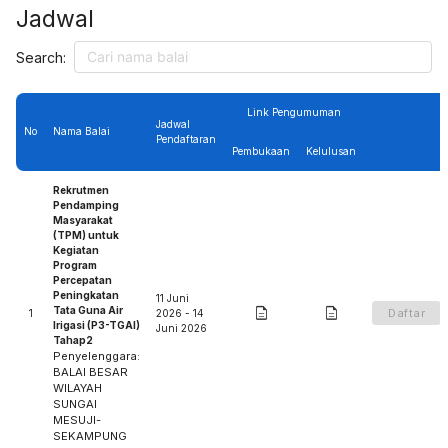
Jadwal
Search:
Link Pengumuman
Jadwal
No
Nama Balai
Pendaftaran
Pembukaan
Kelulusan
Rekrutmen
Pendamping
Masyarakat
(TPM) untuk
Kegiatan
Program
Percepatan
Peningkatan
11 Juni


Tata Guna Air
Daftar
1
2026 - 14
Irigasi (P3-TGAI)
Juni 2026
Tahap2
Penyelenggara:
BALAI BESAR
WILAYAH
SUNGAI
MESUJI-
SEKAMPUNG