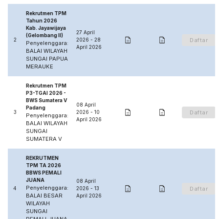
Rekrutmen TPM
Tahun 2026
Kab. Jayawijaya
27 April
(Gelombang II)


2
2026 - 28
Daftar
Penyelenggara:
April 2026
BALAI WILAYAH
SUNGAI PAPUA
MERAUKE
Rekrutmen TPM
P3-TGAI 2026 -
BWS Sumatera V
08 April
Padang


3
2026 - 10
Daftar
Penyelenggara:
April 2026
BALAI WILAYAH
SUNGAI
SUMATERA V
REKRUTMEN
TPM TA 2026
BBWS PEMALI
JUANA
08 April


Penyelenggara:
4
2026 - 13
Daftar
BALAI BESAR
April 2026
WILAYAH
SUNGAI